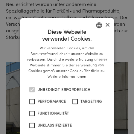
Neu errichtet wurden unter anderem eine
Speziallagerhalle für Tiefkühl- und Pharmaprodukte,
ein weiterer Containerportalkran und Gleisanlagen. Der
×
Verschiebebahnhof und der Containerterminal wurden
ausgebaut und elektrifiziert. All dies trägt wesentlich zur
Diese Webseite
Stärkung des Logistik-Standortes bei.
verwendet Cookies.
GERMAN
Wir verwenden Cookies, um die
ENGLISH
Benutzerfreundlichkeit unserer Website zu
verbessern. Durch die weitere Nutzung unserer
Webseite stimmen Sie der Verwendung von
Cookies gemäß unserer Cookie-Richtlinie zu.
Weitere Informationen
UNBEDINGT ERFORDERLICH
PERFORMANCE
TARGETING
FUNKTIONALITÄT
UNKLASSIFIZIERTE