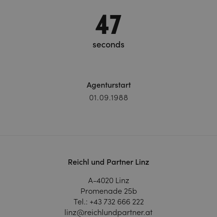
49
seconds
Agenturstart
01.09.1988
Reichl und Partner Linz
A-4020 Linz
Promenade 25b
Tel.:
+43 732 666 222
linz@reichlundpartner.at