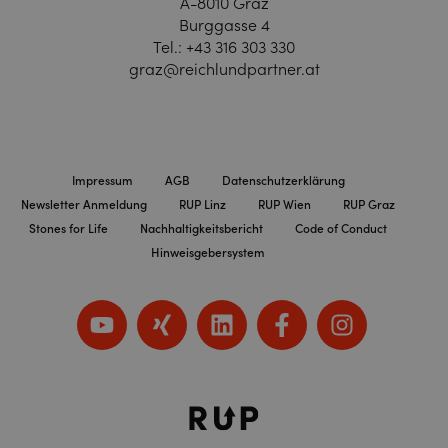
A-8010 Graz
Burggasse 4
Tel.:
+43 316 303 330
graz@reichlundpartner.at
Impressum
AGB
Datenschutzerklärung
Newsletter Anmeldung
RUP Linz
RUP Wien
RUP Graz
Stones for Life
Nachhaltigkeitsbericht
Code of Conduct
Hinweisgebersystem