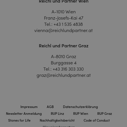
Reichl und Partner Wien
A-1010 Wien
Franz-Josefs-Kai 47
Tel.:
+43 1 535 4838
vienna@reichlundpartner.at
Reichl und Partner Graz
A-8010 Graz
Burggasse 4
Tel.:
+43 316 303 330
graz@reichlundpartner.at
Impressum
AGB
Datenschutzerklärung
Newsletter Anmeldung
RUP Linz
RUP Wien
RUP Graz
Stones for Life
Nachhaltigkeitsbericht
Code of Conduct