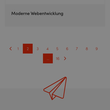
Moderne Webentwicklung
1
2
3
4
5
6
7
8
9
…
16