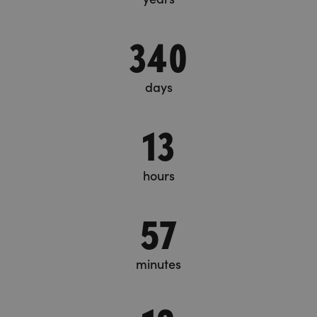
340
days
13
hours
57
minutes