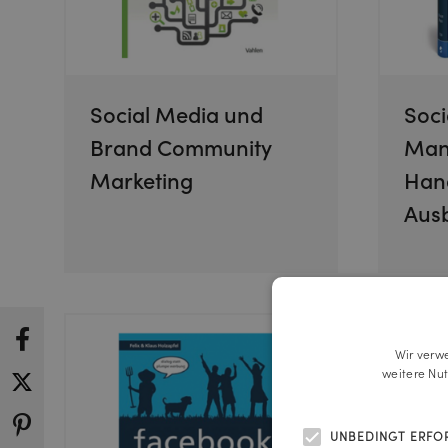
Social Media und
Soci
Brand Community
Man
Marketing
Hand
Ausb
Wir verw
weitere Nu
UNBEDINGT ERFO