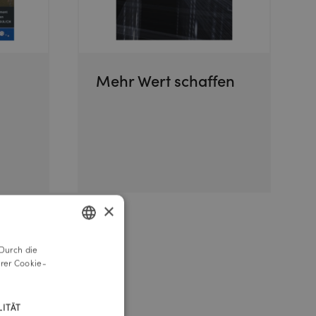
Mehr Wert schaffen
×
Durch die
GERMAN
rer Cookie-
ENGLISH
ITÄT