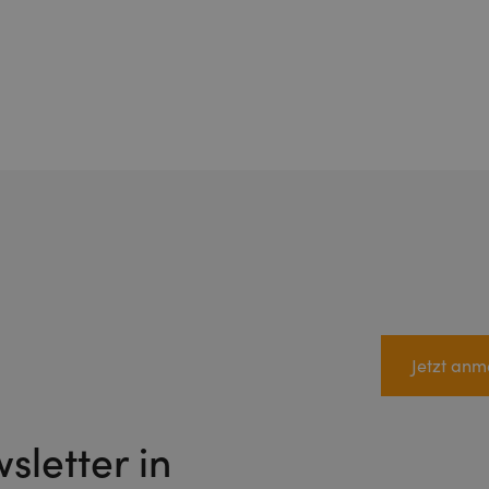
Jetzt anm
letter in