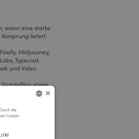
, wann eine starke
orsprung liefert.
irefly, Midjourney,
nLabs, Typecast,
usik und Video
Storytelling sowie
×
Durch die
GERMAN
rer Cookie-
ENGLISH
ITÄT