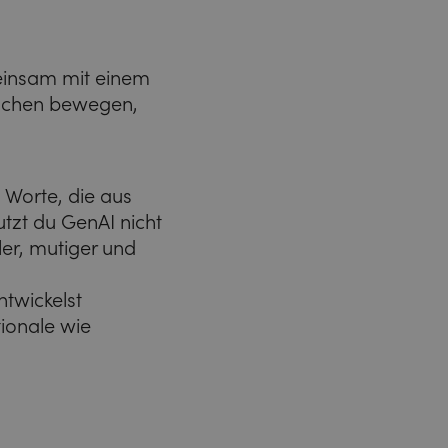
einsam mit einem
nschen bewegen,
 Worte, die aus
zt du GenAI nicht
ler, mutiger und
ntwickelst
tionale wie