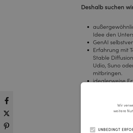
Deshalb suchen wi
außergewöhnlic
Idee den Unter
GenAI selbstver
Erfahrung mit T
Stable Diffusio
Udio, Suno oder
mitbringen.
idealerweise Er
KI-gestützter 
Was dich erwartet
Wir verw
weitere Nu
Ein inspirierend
UNBEDINGT ERFO