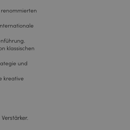
er renommierten
internationale
enführung.
n klassischen
rategie und
e kreative
 Verstärker.