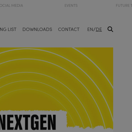
OCIAL MEDIA
EVENTS
FUTURE 
/
NG LIST
DOWNLOADS
CONTACT
EN
DE