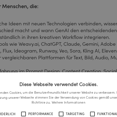
r Menschen, die:
he Ideen mit neuen Technologien verbinden, wissen
schied macht und wann GenAI den entscheidenden V
ständlich in ihren kreativen Workflow integrieren.
ools wie Weavy.ai, ChatGPT, Claude, Gemini, Adobe F
n, Flux, Ideogram, Runway, Veo, Sora, Kling AI, Eleve
 vergleichbaren Plattformen für Text, Bild, Audio, M
fahrung im Prompt Design, Content Creation, Social 
Content-Produktion haben.
Diese Webseite verwendet Cookies.
enden Cookies, um die Benutzerfreundlichkeit unserer Website zu verbessern. 
tzung unserer Webseite stimmen Sie der Verwendung von Cookies gemäß unse
Richtlinie zu.
Weitere Informationen
er Arbeitsplatz mitten in Wien, Linz oder Graz.
RDERLICH
PERFORMANCE
TARGETING
FUNKTIONAL