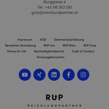
Burggasse 4
Tel.:
+43 316 303 330
graz@reichlundpartner.at
Impressum
AGB
Datenschutzerklärung
Newsletter Anmeldung
RUP Linz
RUP Wien
RUP Graz
Stones for Life
Nachhaltigkeitsbericht
Code of Conduct
Hinweisgebersystem