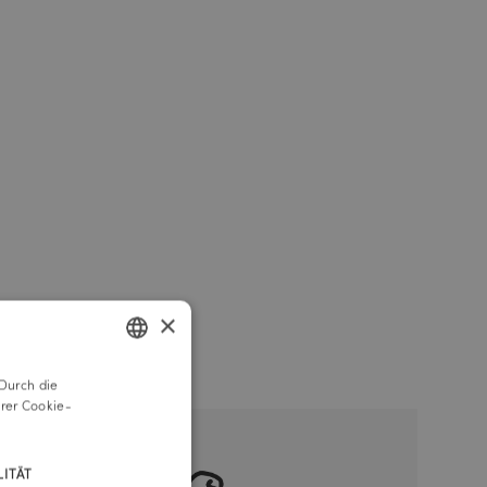
×
Durch die
GERMAN
rer Cookie-
ENGLISH
ITÄT