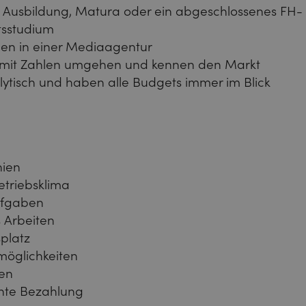
Ausbildung, Matura oder ein abgeschlossenes FH-
tsstudium
gen in einer Mediaagentur
 mit Zahlen umgehen und kennen den Markt
lytisch und haben alle Budgets immer im Blick
hien
triebsklima
ufgaben
 Arbeiten
splatz
möglichkeiten
cen
hte Bezahlung