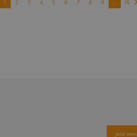
1
2
3
4
5
6
7
8
9
…
16
Jetzt anm