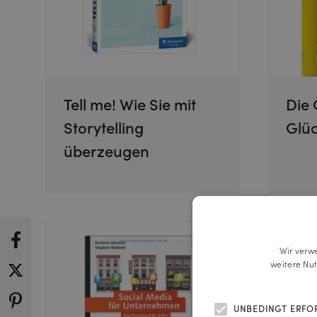
Tell me! Wie Sie mit
Die
Storytelling
Glü
überzeugen
Wir verw
weitere Nu
UNBEDINGT ERFO