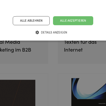
ALLE ABLEHNEN
ALLE AKZEPTIEREN
DETAILS ANZEIGEN
al Media
Texten für das
eting im B2B
Internet