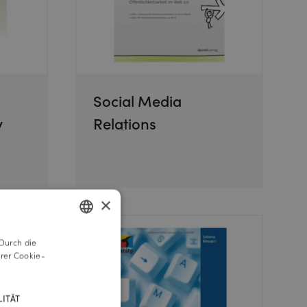
Social Media
y
Relations
×
Durch die
GERMAN
rer Cookie-
ENGLISH
ITÄT