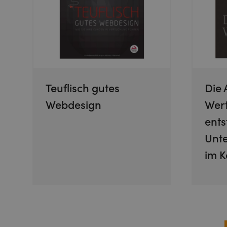
Teuflisch gutes
Die 
Webdesign
Wert
ents
Unt
im K