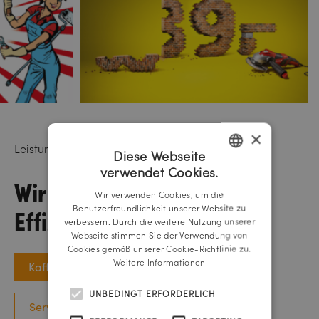
×
Leistungen
Diese Webseite
verwendet Cookies.
GERMAN
Wir möchten Ihre
Wir verwenden Cookies, um die
ENGLISH
Effizienz steigern.
Benutzerfreundlichkeit unserer Website zu
verbessern. Durch die weitere Nutzung unserer
Webseite stimmen Sie der Verwendung von
Cookies gemäß unserer Cookie-Richtlinie zu.
Weitere Informationen
Kaffee-Termin vereinbaren
UNBEDINGT ERFORDERLICH
Services entdecken