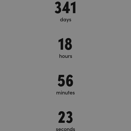
341
days
18
hours
56
minutes
25
seconds