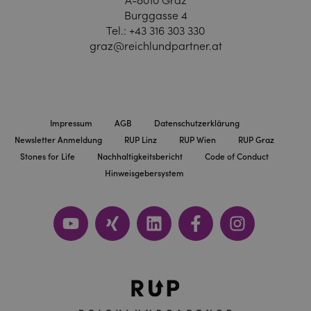
A-8010 Graz
Burggasse 4
Tel.:
+43 316 303 330
graz@reichlundpartner.at
Impressum
AGB
Datenschutzerklärung
Newsletter Anmeldung
RUP Linz
RUP Wien
RUP Graz
Stones for Life
Nachhaltigkeitsbericht
Code of Conduct
Hinweisgebersystem