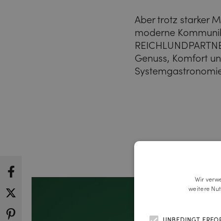
Aber trotz starker 
moderne Kommunikat
REICHLUNDPARTNER wa
Genuss, Komfort und
Systemgastronomie
Wir verw
weitere Nu
UNBEDINGT ERFO