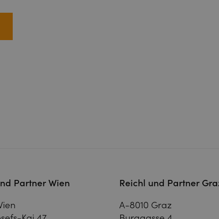
und Partner Wien
Reichl und Partner Gra
Wien
A-8010 Graz
sefs-Kai 47
Burggasse 4