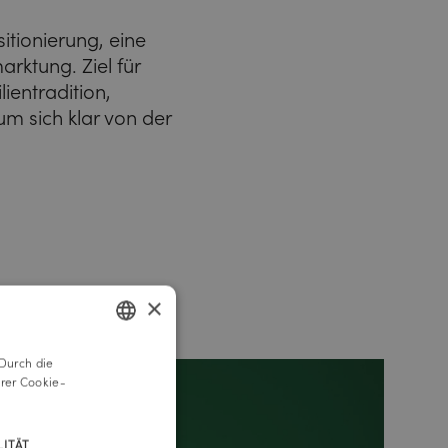
itionierung, eine
rktung. Ziel für
ientradition,
m sich klar von der
×
Durch die
GERMAN
rer Cookie-
ENGLISH
ITÄT