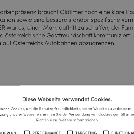
Markenpräsenz braucht Oldtimer noch eine klare Pos
ion sowie eine bessere standortspezifische Verma
r es, einen Marktauftritt zu schaffen, der Famil
 österreichische Gastfreundschaft kommuniziert, u
 auf Österreichs Autobahnen abzugrenzen.
Diese Webseite verwendet Cookies.
enden Cookies, um die Benutzerfreundlichkeit unserer Website zu verbessern. 
tzung unserer Webseite stimmen Sie der Verwendung von Cookies gemäß unse
Richtlinie zu.
Weitere Informationen
RDERLICH
PERFORMANCE
TARGETING
FUNKTIONAL