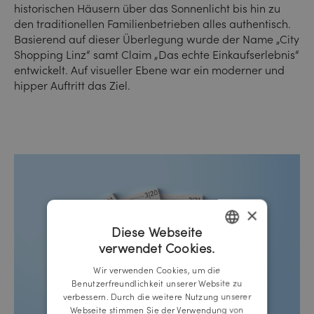
historischen Häusern über das Sonnenlicht bis hin zu
den traditionellen Familienbetrieben alles authentisch.
Basierend auf dieser Überlegung wurde der Name „City
Shopping Linz“ samt Claim „Das echte Einkaufserlebnis“
entwickelt. Auf visueller Ebene war ein moderner und
hipper Auftritt das Ziel.
×
Diese Webseite
verwendet Cookies.
GERMAN
Wir verwenden Cookies, um die
ENGLISH
Benutzerfreundlichkeit unserer Website zu
verbessern. Durch die weitere Nutzung unserer
Webseite stimmen Sie der Verwendung von