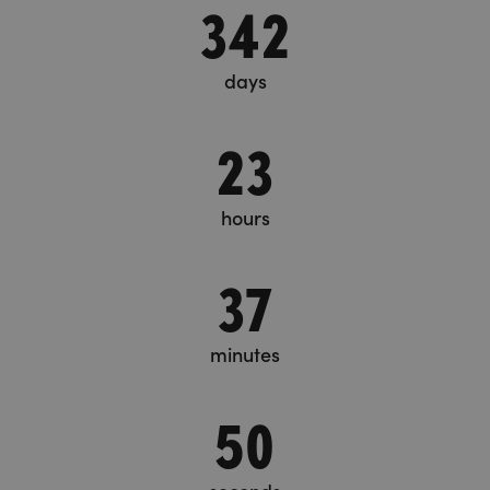
342
days
23
hours
37
minutes
50