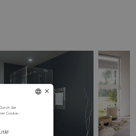
×
Durch die
GERMAN
rer Cookie-
ENGLISH
ITÄT