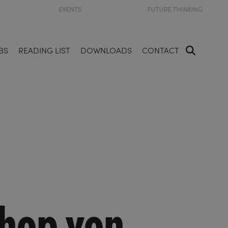
EVENTS
FUTURE THINKING
BS
READING LIST
DOWNLOADS
CONTACT
shop von