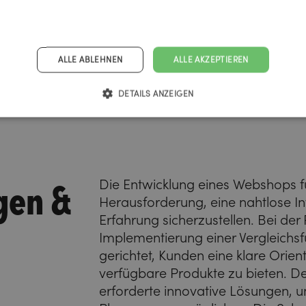
ALLE ABLEHNEN
ALLE AKZEPTIEREN
DETAILS ANZEIGEN
gen &
Die Entwicklung eines Webshops fü
Herausforderung, eine nahtlose In
Erfahrung sicherzustellen. Bei der
Implementierung einer Vergleichsf
gerichtet, Kunden eine klare Orien
verfügbare Produkte zu bieten. De
erforderte innovative Lösungen, u