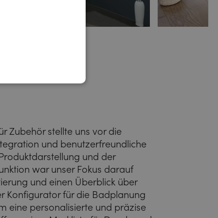
r Zubehör stellte uns vor die
tegration und benutzerfreundliche
 Produktdarstellung und der
unktion war unser Fokus darauf
tierung und einen Überblick über
r Konfigurator für die Badplanung
m eine personalisierte und präzise