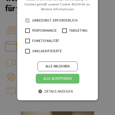
für young.hope
Cookies gemäß unserer Cookie-Richtlinie zu.
Weitere Informationen
UNBEDINGT ERFORDERLICH
Anzeigen
PERFORMANCE
TARGETING
FUNKTIONALITÄT
Website
UNKLASSIFIZIERTE
TV-Spots
ALLE ABLEHNEN
Onlinebanner
ALLE AKZEPTIEREN
Plakate
DETAILS ANZEIGEN