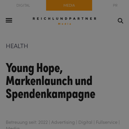
DIGITAL
MEDIA
PR
HEALTH
Young Hope,
Markenlaunch und
Spendenkampagne
Betreuung seit: 2022 | Advertising | Digital | Fullservice |
Media