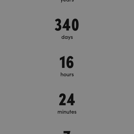
340
days
16
hours
24
minutes