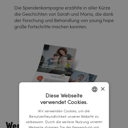
Die Spendenkampagne erzählte in aller Kürze
die Geschichten von Sarah und Maria, die dank
der Forschung und Behandlung von young.hope
große Fortschritte machen konnten.
×
Diese Webseite
verwendet Cookies.
GERMAN
Wir verwenden Cookies, um die
ENGLISH
Benutzerfreundlichkeit unserer Website zu
Werbemittel
verbessern. Durch die weitere Nutzung unserer
Webseite stimmen Sie der Verwendung von