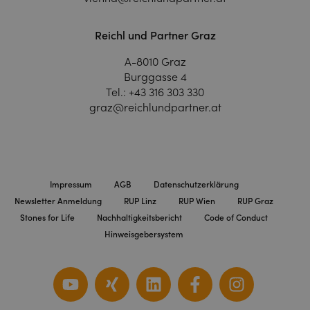
Reichl und Partner Graz
A-8010 Graz
Burggasse 4
Tel.:
+43 316 303 330
graz@reichlundpartner.at
Impressum
AGB
Datenschutzerklärung
Newsletter Anmeldung
RUP Linz
RUP Wien
RUP Graz
Stones for Life
Nachhaltigkeitsbericht
Code of Conduct
Hinweisgebersystem