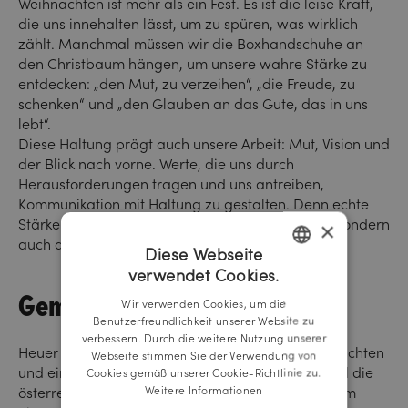
Weihnachten ist mehr als ein Fest. Es ist die leise Kraft,
die uns innehalten lässt, um zu spüren, was wirklich
zählt. Manchmal müssen wir die Boxhandschuhe an
den Christbaum hängen, um unsere wahre Stärke zu
entdecken: „den Mut, zu verzeihen“, „die Freude, zu
schenken“ und „den Glauben an das Gute, das in uns
lebt“.
Diese Haltung prägt auch unsere Arbeit: Mut, Vision und
der Blick nach vorne. Werte, die uns durch
Herausforderungen tragen und uns antreiben,
Kommunikation mit Haltung zu gestalten. Denn echte
Stärke zeigt sich nicht nur in großen Momenten, sondern
×
auch darin, anderen Hoffnung zu schenken.
Diese Webseite
verwendet Cookies.
GERMAN
Gemeinsam Gutes tun
Wir verwenden Cookies, um die
ENGLISH
Benutzerfreundlichkeit unserer Website zu
verbessern. Durch die weitere Nutzung unserer
Heuer werden wir auf Weihnachtsgeschenke verzichten
Webseite stimmen Sie der Verwendung von
und einen namhaften Betrag für Kinder in Not und die
Cookies gemäß unserer Cookie-Richtlinie zu.
Weitere Informationen
österreichische Krebsforschung spenden. In diesem