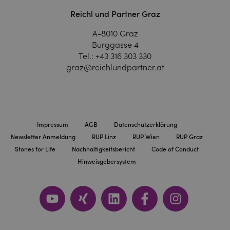
Reichl und Partner Graz
A-8010 Graz
Burggasse 4
Tel.:
+43 316 303 330
graz@reichlundpartner.at
Impressum
AGB
Datenschutzerklärung
Newsletter Anmeldung
RUP Linz
RUP Wien
RUP Graz
Stones for Life
Nachhaltigkeitsbericht
Code of Conduct
Hinweisgebersystem