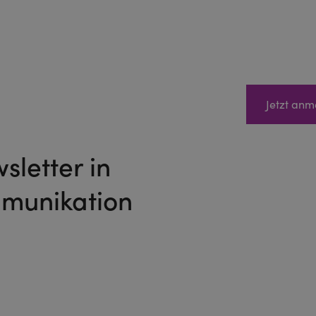
Jetzt anm
letter in
mmunikation