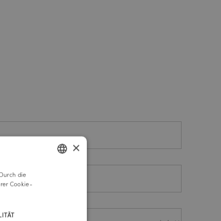
×
Durch die
GERMAN
rer Cookie-
ENGLISH
ITÄT