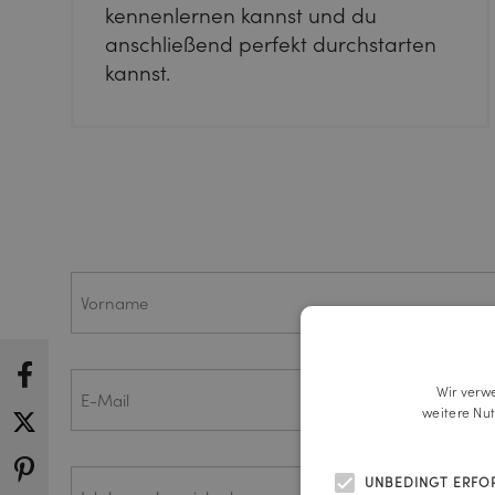
kennenlernen kannst und du
anschließend perfekt durchstarten
kannst.
Name
Vorname
E-
Wir verw
Mail
weitere Nu
Ich
(ERFORDERLICH)
UNBEDINGT ERFO
bewerbe