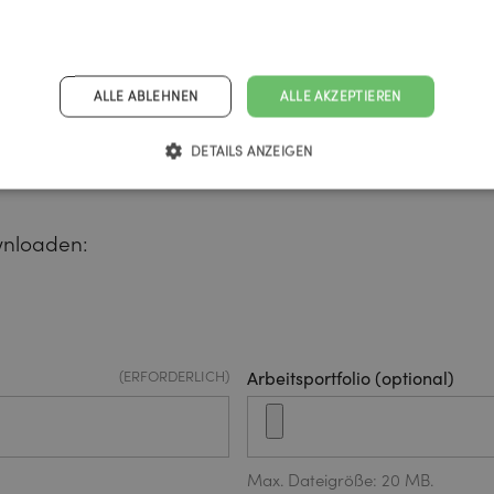
(ERFORDERLICH)
Motiviationsschreiben Upload
ALLE ABLEHNEN
ALLE AKZEPTIEREN
DETAILS ANZEIGEN
Max. Dateigröße: 20 MB.
wnloaden:
(ERFORDERLICH)
Arbeitsportfolio (optional)
Max. Dateigröße: 20 MB.