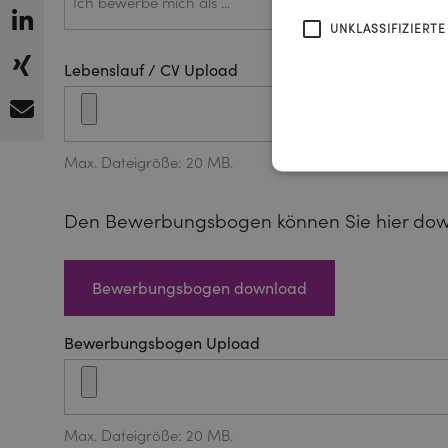
mich als
…*
UNKLASSIFIZIERTE
Lebenslauf / CV Upload
Max. Dateigröße: 20 MB.
Den Bewerbungsbogen können Sie hier do
Bewerbungsbogen download
Bewerbungsbogen Upload
Max. Dateigröße: 20 MB.