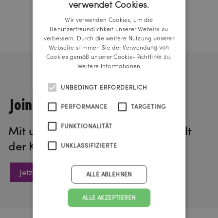
verwendet Cookies.
GERMAN
Wir verwenden Cookies, um die
ENGLISH
Benutzerfreundlichkeit unserer Website zu
verbessern. Durch die weitere Nutzung unserer
Webseite stimmen Sie der Verwendung von
Cookies gemäß unserer Cookie-Richtlinie zu.
Weitere Informationen
UNBEDINGT ERFORDERLICH
Join us!
PERFORMANCE
TARGETING
FUNKTIONALITÄT
Mit unserem Newsletter in die Welt
der Kommunikation eintauchen.
UNKLASSIFIZIERTE
Jetzt anmelden
ALLE ABLEHNEN
ALLE AKZEPTIEREN