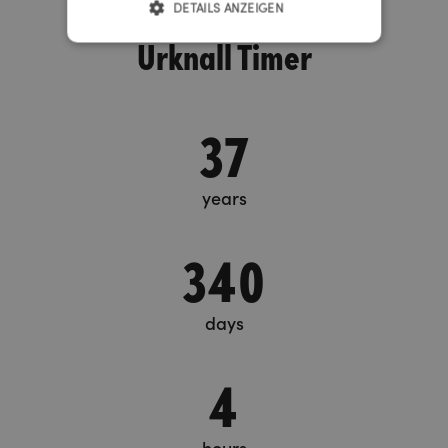
DETAILS ANZEIGEN
Urknall Timer
37
years
340
days
4