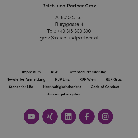
Reichl und Partner Graz
A-8010 Graz
Burggasse 4
Tel.:
+43 316 303 330
graz@reichlundpartner.at
Impressum
AGB
Datenschutzerklärung
Newsletter Anmeldung
RUP Linz
RUP Wien
RUP Graz
Stones for Life
Nachhaltigkeitsbericht
Code of Conduct
Hinweisgebersystem