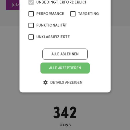
UNBEDINGT ERFORDERLICH
Jetzt anmelden
PERFORMANCE
TARGETING
FUNKTIONALITÄT
UNKLASSIFIZIERTE
Urknall Timer
ALLE ABLEHNEN
37
ALLE AKZEPTIEREN
DETAILS ANZEIGEN
years
342
days