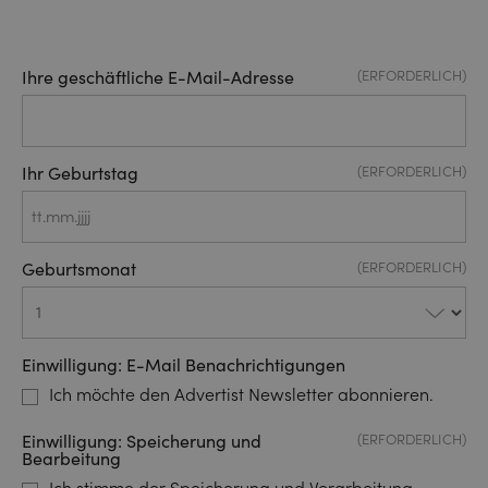
Ihre geschäftliche E-Mail-Adresse
(ERFORDERLICH)
Ihr Geburtstag
(ERFORDERLICH)
TT
Punkt
Geburtsmonat
(ERFORDERLICH)
MM
Punkt
JJJJ
Einwilligung: E-Mail Benachrichtigungen
Ich möchte den Advertist Newsletter abonnieren.
Einwilligung: Speicherung und
(ERFORDERLICH)
Bearbeitung
Ich stimme der Speicherung und Verarbeitung