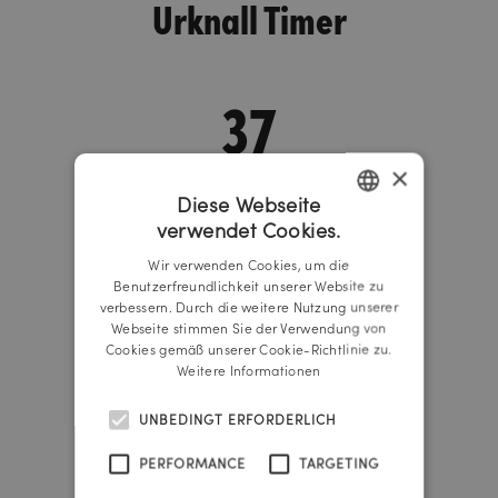
Urknall Timer
37
×
years
Diese Webseite
343
verwendet Cookies.
GERMAN
Wir verwenden Cookies, um die
ENGLISH
Benutzerfreundlichkeit unserer Website zu
verbessern. Durch die weitere Nutzung unserer
days
Webseite stimmen Sie der Verwendung von
Cookies gemäß unserer Cookie-Richtlinie zu.
15
Weitere Informationen
UNBEDINGT ERFORDERLICH
hours
PERFORMANCE
TARGETING