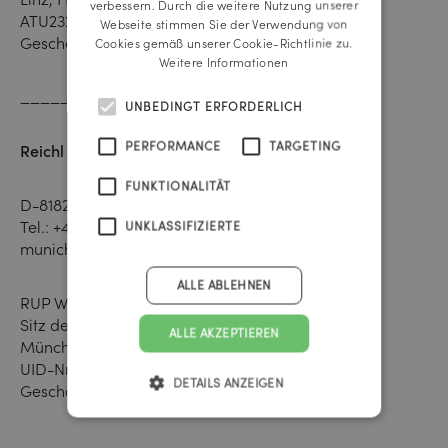
verbessern. Durch die weitere Nutzung unserer
ATU23270207
Webseite stimmen Sie der Verwendung von
Geschäftsführung: Petra Ackerl, Markus Huber
Cookies gemäß unserer Cookie-Richtlinie zu.
Weitere Informationen
___________________
UNBEDINGT ERFORDERLICH
PERFORMANCE
TARGETING
Reichl und Partner Deutschland
FUNKTIONALITÄT
D-81827 München, Wasserburger Landstraße 264
Tel.:
+49 89 889 97 790
UNKLASSIFIZIERTE
munich@reichlundpartner.de
ALLE ABLEHNEN
RUP Werbeagentur GmbH
Sitz der Gesellschaft und Registergericht:
ALLE AKZEPTIEREN
München HRB 227627
UID-Nr. DE 282691182
DETAILS ANZEIGEN
Geschäftsführung: Rainer Reichl
__________________________________________