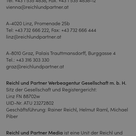
Tel:
+43 1 535 4838
, Fax: +43 1 535 4838-12
vienna@reichlundpartner.at
A-4020 Linz, Promenade 25b
Tel:
+43 732 666 222
, Fax: +43 732 666 444
linz@reichlundpartner.at
A-8010 Graz, Palais Trauttmansdorff, Burggasse 4
Tel.:
+43 316 303 330
graz@reichlundpartner.at
Reichl und Partner Werbeagentur Gesellschaft m. b. H.
Sitz der Gesellschaft und Registergericht:
Linz FN 88702w
UID-Nr. ATU 23272802
Geschäftsführung: Rainer Reichl, Helmut Raml, Michael
Piber
Reichl und Partner Media
ist eine Unit der Reichl und