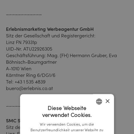
____________
Erlebnismarketing Werbeagentur GmbH
Sitz der Gesellschaft und Registergericht:
Linz FN 79331p
UID-Nr. ATU22926305
Geschäftsführung: Mag. (FH) Hermann Gruber, Eva
Böhnisch-Baumgartner
A-1010 Wien
Kärntner Ring 6/DG1/6
Tel:
+43 1 535 4839
buero@erlebnis.co.at
×
____________
Diese Webseite
verwendet Cookies.
GERMAN
SMC Social Media Communications GmbH
Wir verwenden Cookies, um die
Sitz der Gesellschaft und Registergericht:
ENGLISH
Benutzerfreundlichkeit unserer Website zu
Linz, FN87702z