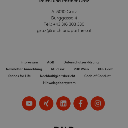
Reichl und Partner Graz
A-8010 Graz
Burggasse 4
Tel.:
+43 316 303 330
graz@reichlundpartner.at
Impressum
AGB
Datenschutzerklärung
Newsletter Anmeldung
RUP Linz
RUP Wien
RUP Graz
Stones for Life
Nachhaltigkeitsbericht
Code of Conduct
Hinweisgebersystem