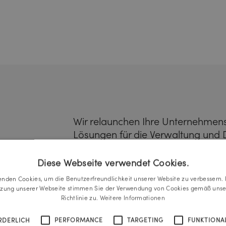
Wir relaunchen Ihre Unternehmens
Lösungen für die Verwaltung und Da
Unternehmen über mehrere Divisio
verfügen, können wir Ihnen die Im
Diese Webseite verwendet Cookies.
Content-Hubs anbieten. Unsere be
enden Cookies, um die Benutzerfreundlichkeit unserer Website zu verbessern. 
einem modernen Content Manag
tzung unserer Webseite stimmen Sie der Verwendung von Cookies gemäß unse
Richtlinie zu.
Weitere Informationen
RDERLICH
PERFORMANCE
TARGETING
FUNKTIONAL