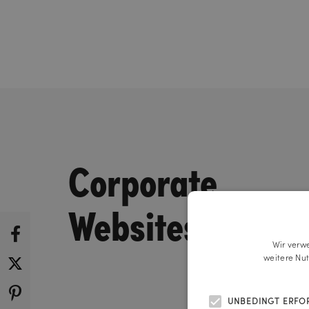
Corporate
Websites
Wir verw
weitere Nu
UNBEDINGT ERFO