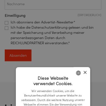
Einwilligung
(ERFORDERLICH)
Ich abonniere den Advertist-Newsletter*
Ich habe die Datenschutzerklärung gelesen und bin
mit der Speicherung und Verarbeitung meiner
personenbezogenen Daten durch
REICHLUNDPARTNER einverstanden.*
×
Diese Webseite
verwendet Cookies.
GERMAN
Wir verwenden Cookies, um die
ENGLISH
Benutzerfreundlichkeit unserer Website zu
verbessern. Durch die weitere Nutzung unserer
Webseite stimmen Sie der Verwendung von