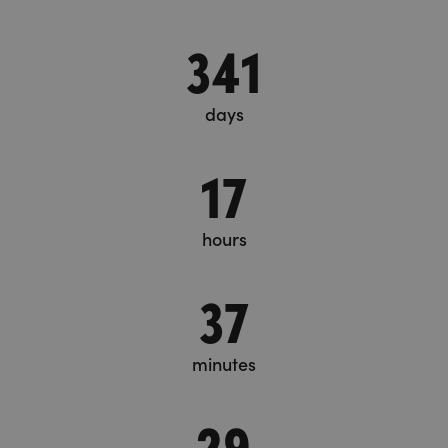
341
days
17
hours
37
minutes
29