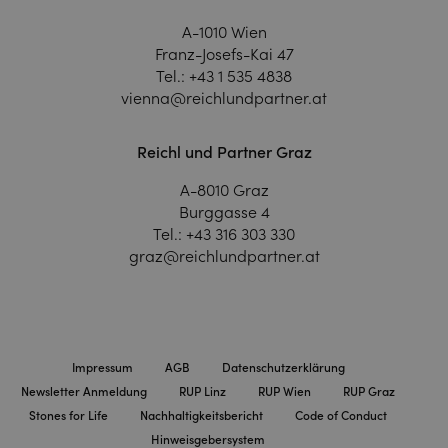
A-1010 Wien
Franz-Josefs-Kai 47
Tel.:
+43 1 535 4838
vienna@reichlundpartner.at
Reichl und Partner Graz
A-8010 Graz
Burggasse 4
Tel.:
+43 316 303 330
graz@reichlundpartner.at
Impressum
AGB
Datenschutzerklärung
Newsletter Anmeldung
RUP Linz
RUP Wien
RUP Graz
Stones for Life
Nachhaltigkeitsbericht
Code of Conduct
Hinweisgebersystem