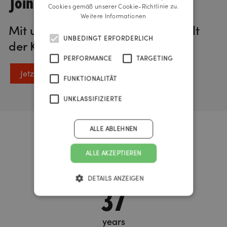
Join us!
Cookies gemäß unserer Cookie-Richtlinie zu.
Weitere Informationen
Mit unserem Newsletter in die Welt
UNBEDINGT ERFORDERLICH
der Kommunikation eintauchen.
PERFORMANCE
TARGETING
Jetzt anmelden
FUNKTIONALITÄT
UNKLASSIFIZIERTE
ALLE ABLEHNEN
Urknall Timer
ALLE AKZEPTIEREN
DETAILS ANZEIGEN
37
years