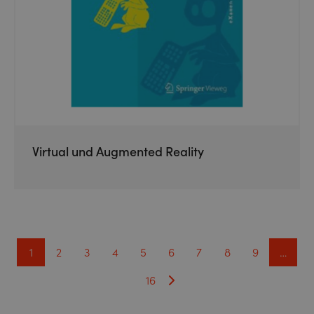
Virtual und Augmented Reality
1
2
3
4
5
6
7
8
9
…
16