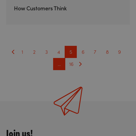
How Customers Think
1
2
3
4
5
6
7
8
9
…
16
Join us!