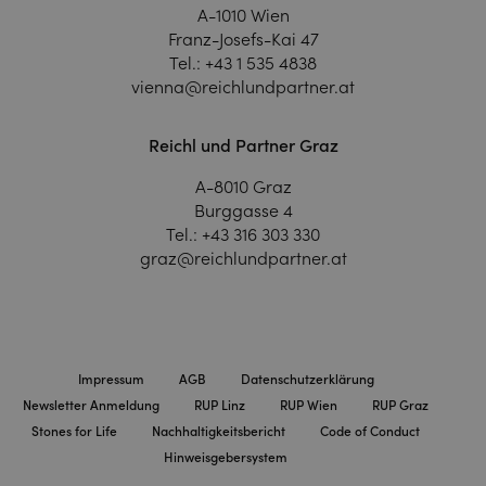
A-1010 Wien
Franz-Josefs-Kai 47
Tel.:
+43 1 535 4838
vienna@reichlundpartner.at
Reichl und Partner Graz
A-8010 Graz
Burggasse 4
Tel.:
+43 316 303 330
graz@reichlundpartner.at
Impressum
AGB
Datenschutzerklärung
Newsletter Anmeldung
RUP Linz
RUP Wien
RUP Graz
Stones for Life
Nachhaltigkeitsbericht
Code of Conduct
Hinweisgebersystem