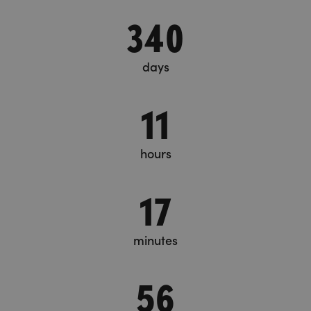
340
days
11
hours
17
minutes
58