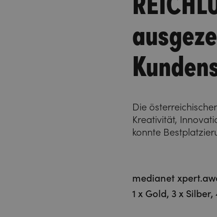
REICHLU
ausgeze
Kundens
Die österreichische
Kreativität, Innov
konnte Bestplatzier
medianet xpert.aw
1 x Gold, 3 x Silber