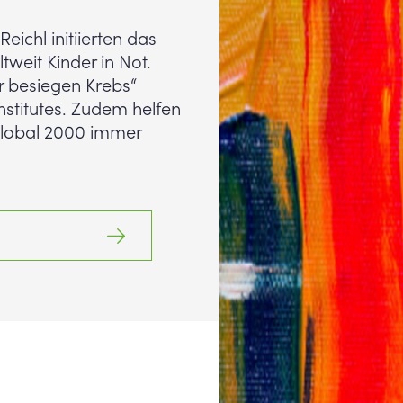
eichl initiierten das
ltweit Kinder in Not.
ir besiegen Krebs“
stitutes. Zudem helfen
lobal 2000 immer
Krebs“ Initiative