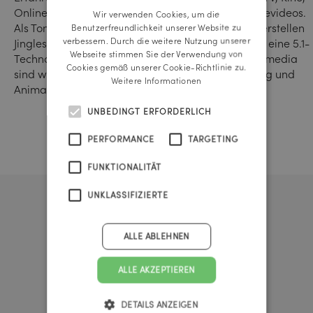
Online-Spots, Telefonbänder, Messe- sowie Imagevideos.
Wir verwenden Cookies, um die
ENGLISH
Als Tonstudio komponieren wir außerdem Musik, erstellen
Benutzerfreundlichkeit unserer Website zu
verbessern. Durch die weitere Nutzung unserer
Jingles, designen Soundeffekte und verfügen über eine 5.1-
Webseite stimmen Sie der Verwendung von
Technologie für Surround-Mixes. Im Bereich Multimedia
Cookies gemäß unserer Cookie-Richtlinie zu.
sind wir zuständig für Videoschnitt, Colour Grading und
Weitere Informationen
Animation.
UNBEDINGT ERFORDERLICH
PERFORMANCE
TARGETING
FUNKTIONALITÄT
UNKLASSIFIZIERTE
ALLE ABLEHNEN
ALLE AKZEPTIEREN
DETAILS ANZEIGEN