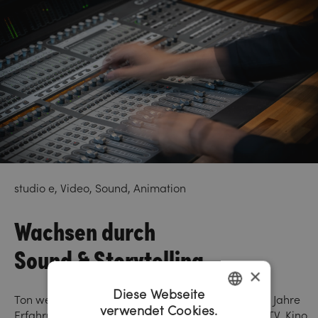
studio e, Video, Sound, Animation
Wachsen durch
Sound & Storytelling.
×
Diese Webseite
Ton weckt Emotion. Unser studio e verfügt über 20 Jahre
verwendet Cookies.
Erfahrung und umfasst Produktionen für Hörfunk, TV, Kino,
GERMAN