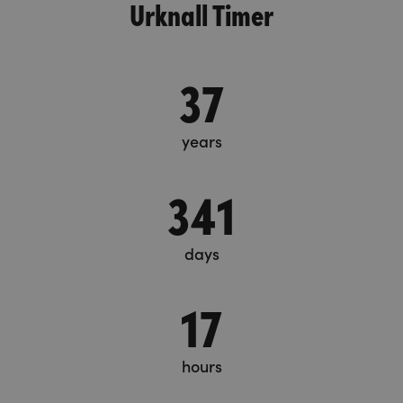
Urknall Timer
37
years
341
days
17
hours