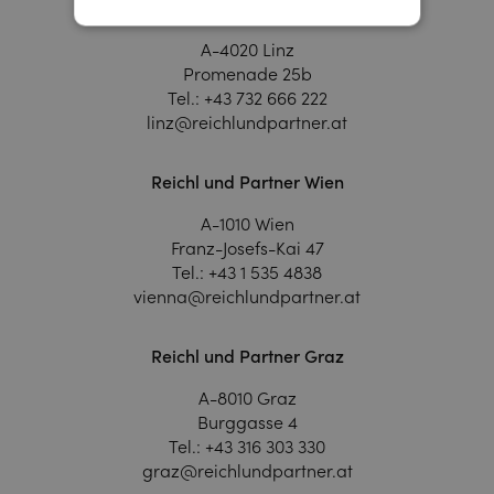
Reichl und Partner Linz
A-4020 Linz
Promenade 25b
Tel.:
+43 732 666 222
linz@reichlundpartner.at
Reichl und Partner Wien
A-1010 Wien
Franz-Josefs-Kai 47
Tel.:
+43 1 535 4838
vienna@reichlundpartner.at
Reichl und Partner Graz
A-8010 Graz
Burggasse 4
Tel.:
+43 316 303 330
graz@reichlundpartner.at