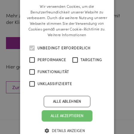
Wir verwenden Cookies, um die
ENGLISH
Benutzerfreundlichkeit unserer Website zu
Mehr zum Thema Ernährung im Zusammenhang mit
verbessern. Durch die weitere Nutzung unserer
der Klimakrise gibt es hier:
Webseite stimmen Sie der Verwendung von
Cookies gemäß unserer Cookie-Richtlinie zu.
Weitere Informationen
Zur WWF Website
UNBEDINGT ERFORDERLICH
PERFORMANCE
TARGETING
Hier geht’s zur Case Study:
FUNKTIONALITÄT
UNKLASSIFIZIERTE
Zur WWF Case Study
ALLE ABLEHNEN
ALLE AKZEPTIEREN
DETAILS ANZEIGEN