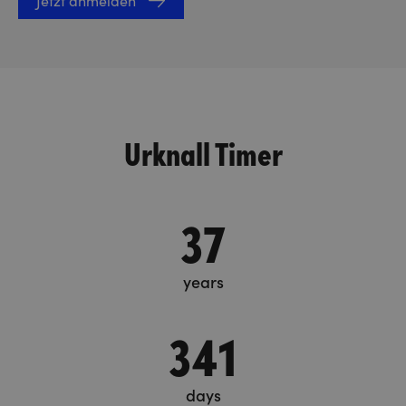
Jetzt anmelden
Urknall Timer
37
years
341
days