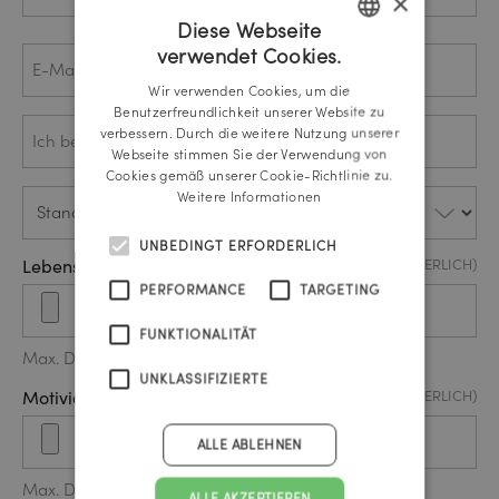
×
Diese Webseite
Nachname
E-
verwendet Cookies.
GERMAN
Mail
Wir verwenden Cookies, um die
ENGLISH
Benutzerfreundlichkeit unserer Website zu
Ich
(ERFORDERLICH)
verbessern. Durch die weitere Nutzung unserer
bewerbe
Webseite stimmen Sie der Verwendung von
mich als
…*
Cookies gemäß unserer Cookie-Richtlinie zu.
Standort
(ERFORDERLICH)
Weitere Informationen
UNBEDINGT ERFORDERLICH
Lebenslauf / CV Upload
(ERFORDERLICH)
PERFORMANCE
TARGETING
FUNKTIONALITÄT
Max. Dateigröße: 20 MB.
UNKLASSIFIZIERTE
Motiviationsschreiben Upload
(ERFORDERLICH)
ALLE ABLEHNEN
Max. Dateigröße: 20 MB.
ALLE AKZEPTIEREN