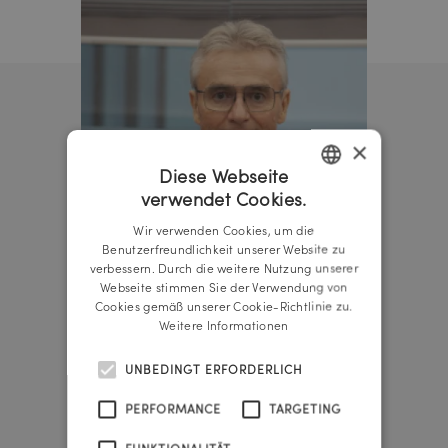
×
Diese Webseite
verwendet Cookies.
GERMAN
Wir verwenden Cookies, um die
ENGLISH
Benutzerfreundlichkeit unserer Website zu
verbessern. Durch die weitere Nutzung unserer
Webseite stimmen Sie der Verwendung von
Cookies gemäß unserer Cookie-Richtlinie zu.
Weitere Informationen
UNBEDINGT ERFORDERLICH
Rainer Reichl
PERFORMANCE
TARGETING
Gründer & Geschäftsführer