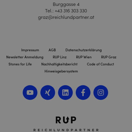
Burggasse 4
Tel.:
+43 316 303 330
graz@reichlundpartner.at
Impressum
AGB
Datenschutzerklärung
Newsletter Anmeldung
RUP Linz
RUP Wien
RUP Graz
Stones for Life
Nachhaltigkeitsbericht
Code of Conduct
Hinweisgebersystem