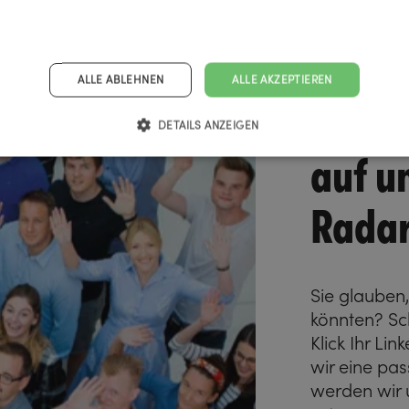
Mache
ALLE ABLEHNEN
ALLE AKZEPTIEREN
sicht
DETAILS ANZEIGEN
auf u
Radar
Sie glauben
könnten? Sc
Klick Ihr Lin
wir eine pas
werden wir 