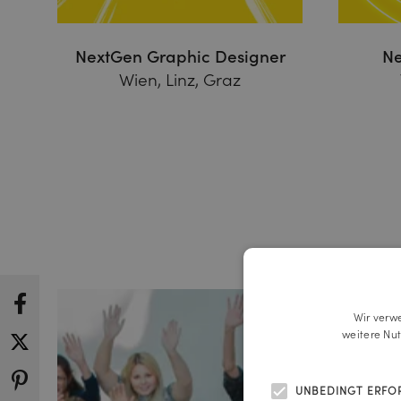
NextGen Graphic Designer
Ne
Wien, Linz, Graz
Wir verw
weitere Nu
UNBEDINGT ERFO