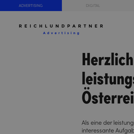
ADVERTISING
DIGITAL
Herzlich
leistun
Österrei
Als eine der leistu
interessante Aufgab