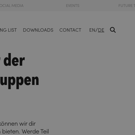
OCIAL MEDIA
EVENTS
FUTURE 
/
NG LIST
DOWNLOADS
CONTACT
EN
DE
 der
ruppen
können wir dir
bieten. Werde Teil