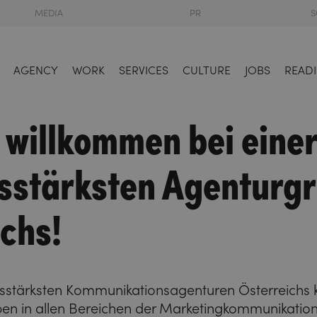
MEDIA
PR
S
AGENCY
WORK
SERVICES
CULTURE
JOBS
READI
 willkommen bei einer
gsstärksten Agenturg
chs!
ngsstärksten Kommunikationsagenturen Österreichs 
en in allen Bereichen der Marketingkommunikation 