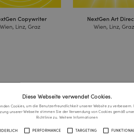
xtGen Copywriter
NextGen Art Direc
Wien, Linz, Graz
Wien, Linz, Gra
Diese Webseite verwendet Cookies.
enden Cookies, um die Benutzerfreundlichkeit unserer Website zu verbessern. 
tzung unserer Webseite stimmen Sie der Verwendung von Cookies gemäß unse
Richtlinie zu.
Weitere Informationen
RDERLICH
PERFORMANCE
TARGETING
FUNKTIONAL
Initiativbe