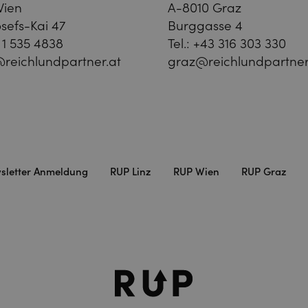
Wien
A-8010 Graz
sefs-Kai 47
Burggasse 4
 1 535 4838
Tel.:
+43 316 303 330
reichlundpartner.at
graz@reichlundpartner
sletter Anmeldung
RUP Linz
RUP Wien
RUP Graz