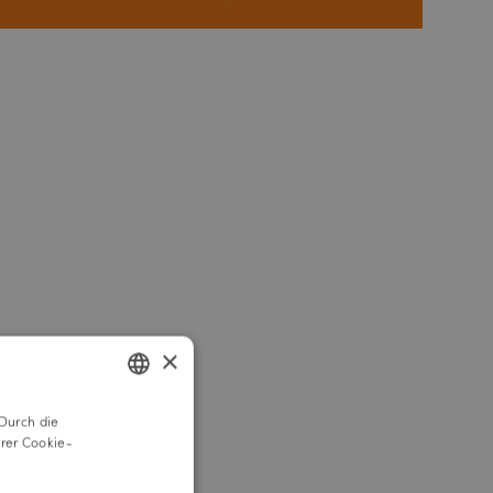
×
Durch die
GERMAN
rer Cookie-
ENGLISH