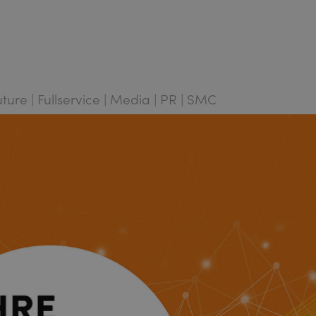
Future | Fullservice | Media | PR | SMC