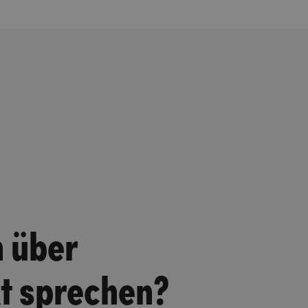
n über
kt sprechen?