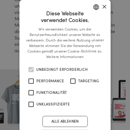
×
und mit bestehenden Mitarbeitern sowie den
vom Unternehmen hauptsächlich verwendeten
Diese Webseite
Materialien inszeniert. Dabei blicken die
verwendet Cookies.
GERMAN
Mitarbeiter dem Betrachter durch Öffnungen in
Wir verwenden Cookies, um die
diesen Materialien entgegen – somit wirken die
ENGLISH
Benutzerfreundlichkeit unserer Website zu
Sujets, als hätten sie sich selbst und damit
verbessern. Durch die weitere Nutzung unserer
sinnbildlich gesprochen ihr Talent tatsächlich
Webseite stimmen Sie der Verwendung von
ausgepackt.
Cookies gemäß unserer Cookie-Richtlinie zu.
Weitere Informationen
UNBEDINGT ERFORDERLICH
PERFORMANCE
TARGETING
FUNKTIONALITÄT
UNKLASSIFIZIERTE
ALLE ABLEHNEN