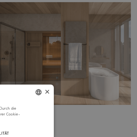
×
Durch die
GERMAN
rer Cookie-
ENGLISH
ITÄT