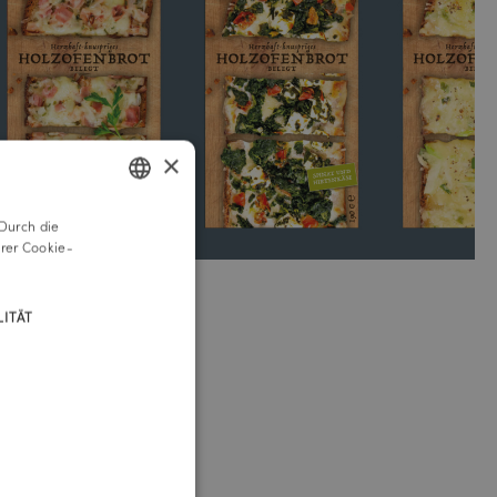
×
Durch die
GERMAN
rer Cookie-
ENGLISH
ITÄT