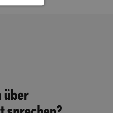
n über
kt sprechen?