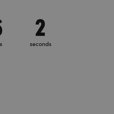
6
4
s
seconds