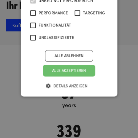
Ihr Projekt sprechen?
UNBEDINGT ERFORDERLICH
PERFORMANCE
TARGETING
Kaffee-Termin vereinbaren
FUNKTIONALITÄT
UNKLASSIFIZIERTE
ALLE ABLEHNEN
Urknall Timer
ALLE AKZEPTIEREN
37
DETAILS ANZEIGEN
years
339