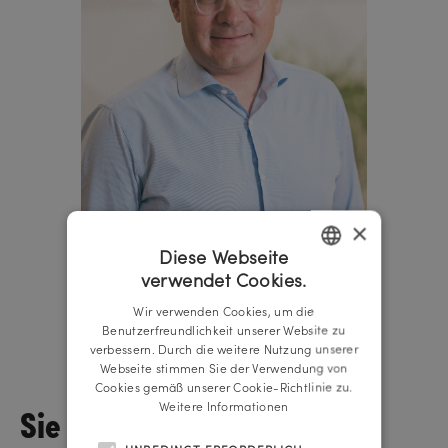
×
Diese Webseite
verwendet Cookies.
GERMAN
Wir verwenden Cookies, um die
ENGLISH
Benutzerfreundlichkeit unserer Website zu
Michael Piber
verbessern. Durch die weitere Nutzung unserer
Geschäftsführer
Webseite stimmen Sie der Verwendung von
Cookies gemäß unserer Cookie-Richtlinie zu.
Sie wollen über
Weitere Informationen