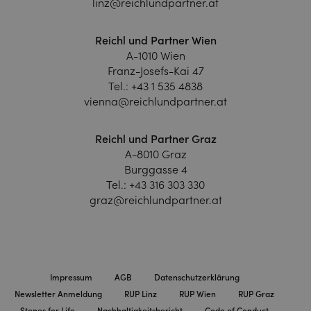
linz@reichlundpartner.at
Reichl und Partner Wien
A-1010 Wien
Franz-Josefs-Kai 47
Tel.:
+43 1 535 4838
vienna@reichlundpartner.at
Reichl und Partner Graz
A-8010 Graz
Burggasse 4
Tel.:
+43 316 303 330
graz@reichlundpartner.at
Impressum
AGB
Datenschutzerklärung
Newsletter Anmeldung
RUP Linz
RUP Wien
RUP Graz
Stones for Life
Nachhaltigkeitsbericht
Code of Conduct