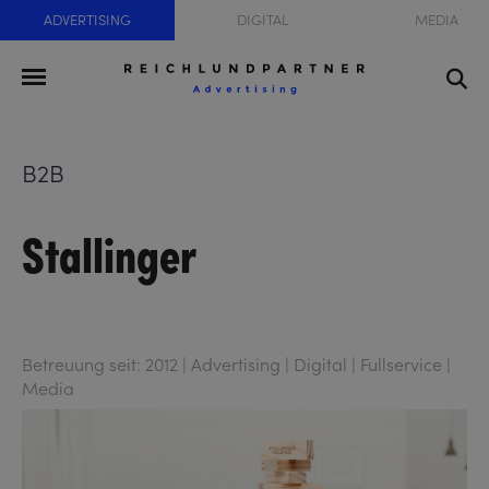
ADVERTISING
DIGITAL
MEDIA
B2B
Stallinger
Betreuung seit: 2012 | Advertising | Digital | Fullservice |
Media