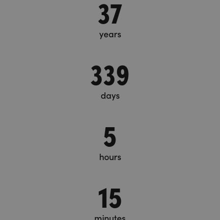
37
years
339
days
5
hours
15
minutes