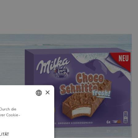
×
Durch die
GERMAN
rer Cookie-
ENGLISH
ITÄT