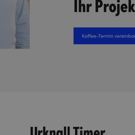
Ihr Proje
Kaffee-Termin vereinba
Urknall Timer