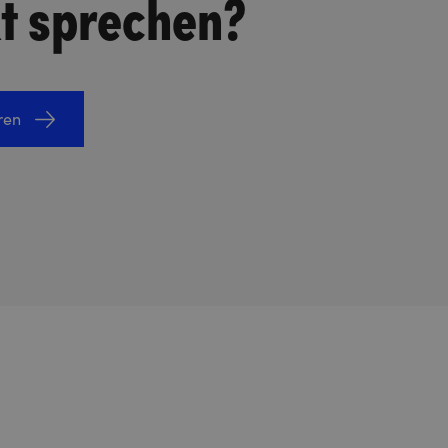
kt sprechen?
ren