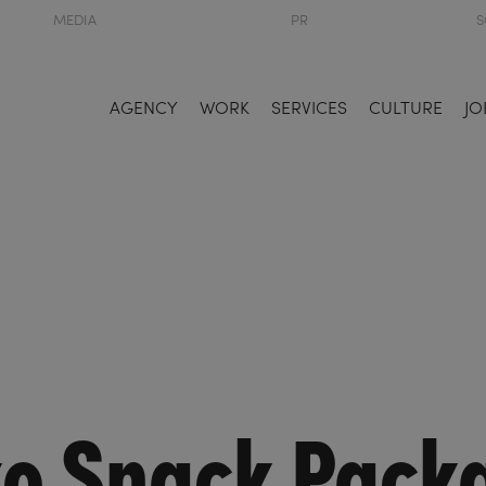
MEDIA
PR
S
AGENCY
WORK
SERVICES
CULTURE
JO
ko Snack Pack