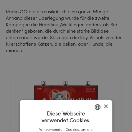
Radio OÖ bietet musikalisch eine ganze Menge.
Anhand dieser Überlegung wurde für die zweite
Kampagne die Headline „Wir klingen anders, als Sie
denken“ geboren, die durch eine starke Bildidee
untermauert wurde. So zeigen die Key-Visuals von der
KI erschaffene Katzen, die bellen, oder Hunde, die
miauen.
×
Diese Webseite
verwendet Cookies.
GERMAN
Wir verwenden Cookies, um die