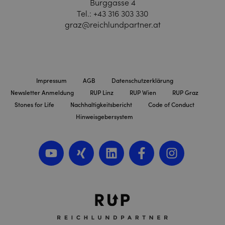
Burggasse 4
Tel.:
+43 316 303 330
graz@reichlundpartner.at
Impressum
AGB
Datenschutzerklärung
Newsletter Anmeldung
RUP Linz
RUP Wien
RUP Graz
Stones for Life
Nachhaltigkeitsbericht
Code of Conduct
Hinweisgebersystem