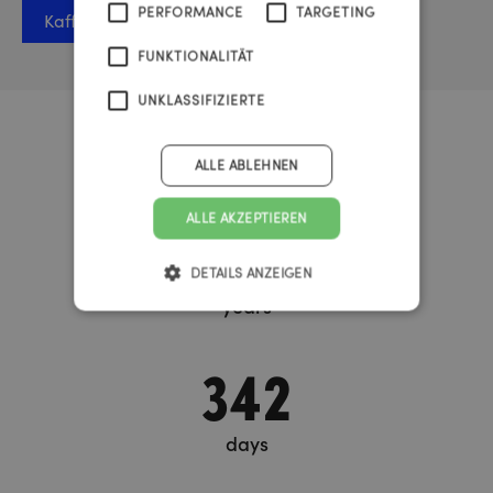
PERFORMANCE
TARGETING
Kaffee-Termin vereinbaren
FUNKTIONALITÄT
UNKLASSIFIZIERTE
Urknall Timer
ALLE ABLEHNEN
37
ALLE AKZEPTIEREN
DETAILS ANZEIGEN
years
342
days