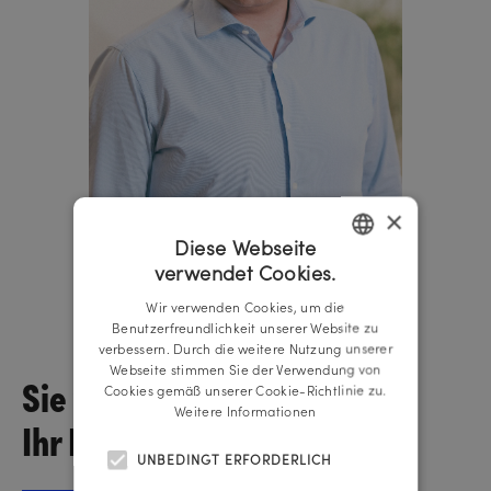
×
Diese Webseite
verwendet Cookies.
GERMAN
Michael Piber
Wir verwenden Cookies, um die
ENGLISH
Geschäftsführer
Benutzerfreundlichkeit unserer Website zu
verbessern. Durch die weitere Nutzung unserer
Webseite stimmen Sie der Verwendung von
Sie wollen über
Cookies gemäß unserer Cookie-Richtlinie zu.
Weitere Informationen
Ihr Projekt sprechen?
UNBEDINGT ERFORDERLICH