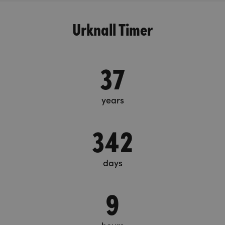
Urknall Timer
37
years
342
days
9