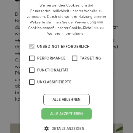
Wir verwenden Cookies, um die
ENGLISH
Benutzerfreundlichkeit unserer Website zu
Die Kampagne setzt auf die eingängige
verbessern. Durch die weitere Nutzung unserer
Botschaft „Schenk mir einen Augenblick“, die
Webseite stimmen Sie der Verwendung von
durch ein sympathisches Augenpaar unterstützt
Cookies gemäß unserer Cookie-Richtlinie zu.
wird. Die visuelle Umsetzung zeigt
Weitere Informationen
verschiedene kritische Verkehrssituationen aus
der Perspektive der Verkehrsteilnehmenden und
UNBEDINGT ERFORDERLICH
versetzt die Betrachtenden direkt ins
PERFORMANCE
TARGETING
Geschehen. Ein umfassender Medienplan
wurde erstellt, der Print- und Online-Medien,
FUNKTIONALITÄT
Plakatwerbung, Give-aways und PR-Aktionen
umfasst. Diese Maßnahmen zielen darauf ab,
UNKLASSIFIZIERTE
aktive Mobilitätsformen zu fördern und eine
breite Zielgruppe zur Teilnahme an der
Kampagne zu motivieren.
ALLE ABLEHNEN
ALLE AKZEPTIEREN
DETAILS ANZEIGEN