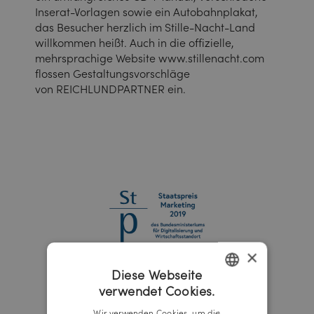
Inserat-Vorlagen sowie ein Autobahnplakat,
das Besucher herzlich im Stille-Nacht-Land
willkommen heißt. Auch in die offizielle,
mehrsprachige Website www.stillenacht.com
flossen Gestaltungsvorschläge
von REICHLUNDPARTNER ein.
×
Diese Webseite
verwendet Cookies.
GERMAN
Wir verwenden Cookies, um die