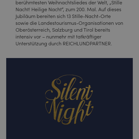
berühmtesten Weihnachtsliedes der Welt, „Stille
Nacht! Heilige Nacht“, zum 200. Mal. Auf dieses
Jubiläum bereiten sich 13 Stille-Nacht-Orte
sowie die Landestourismus-Organisationen von
Oberösterreich, Salzburg und Tirol bereits
intensiv vor – nunmehr mit tatkräftiger
Unterstützung durch REICHLUNDPARTNER.