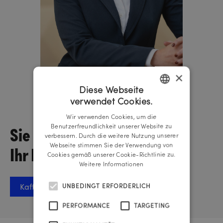
×
Diese Webseite
Lisa-Maria Schickmaier
verwendet Cookies.
Managing Director
GERMAN
Wir verwenden Cookies, um die
ENGLISH
Sie wollen über
Benutzerfreundlichkeit unserer Website zu
verbessern. Durch die weitere Nutzung unserer
Ihr Projekt sprechen?
Webseite stimmen Sie der Verwendung von
Cookies gemäß unserer Cookie-Richtlinie zu.
Weitere Informationen
Kaffee-Termin vereinbaren
UNBEDINGT ERFORDERLICH
PERFORMANCE
TARGETING