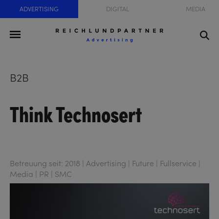
ADVERTISING
DIGITAL
MEDIA
B2B
Think Technosert
Betreuung seit: 2018 | Advertising | Future | Fullservice |
Media | PR | SMC