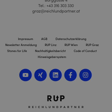
Burggasse 4
Tel.:
+43 316 303 330
graz@reichlundpartner.at
Impressum
AGB
Datenschutzerklärung
Newsletter Anmeldung
RUP Linz
RUP Wien
RUP Graz
Stones for Life
Nachhaltigkeitsbericht
Code of Conduct
Hinweisgebersystem