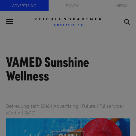
ADVERTISING
DIGITAL
MEDIA
VAMED Sunshine
Wellness
Betreuung seit: 2018 | Advertising | Future | Fullservice |
Media | SMC